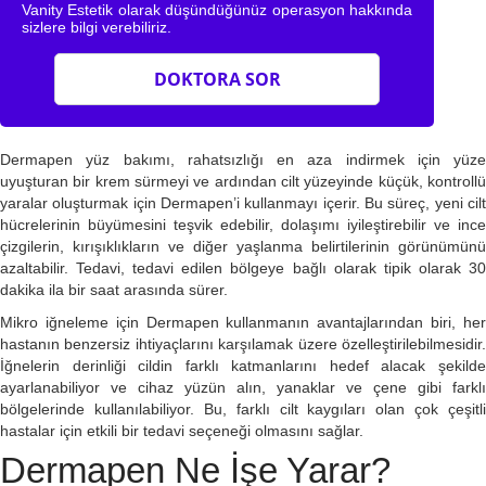
Vanity Estetik olarak düşündüğünüz operasyon hakkında
sizlere bilgi verebiliriz.
DOKTORA SOR
Dermapen yüz bakımı, rahatsızlığı en aza indirmek için yüze
uyuşturan bir krem sürmeyi ve ardından cilt yüzeyinde küçük, kontrollü
yaralar oluşturmak için Dermapen’i kullanmayı içerir. Bu süreç, yeni cilt
hücrelerinin büyümesini teşvik edebilir, dolaşımı iyileştirebilir ve ince
çizgilerin, kırışıklıkların ve diğer yaşlanma belirtilerinin görünümünü
azaltabilir. Tedavi, tedavi edilen bölgeye bağlı olarak tipik olarak 30
dakika ila bir saat arasında sürer.
Mikro iğneleme için Dermapen kullanmanın avantajlarından biri, her
hastanın benzersiz ihtiyaçlarını karşılamak üzere özelleştirilebilmesidir.
İğnelerin derinliği cildin farklı katmanlarını hedef alacak şekilde
ayarlanabiliyor ve cihaz yüzün alın, yanaklar ve çene gibi farklı
bölgelerinde kullanılabiliyor. Bu, farklı cilt kaygıları olan çok çeşitli
hastalar için etkili bir tedavi seçeneği olmasını sağlar.
Dermapen Ne İşe Yarar?