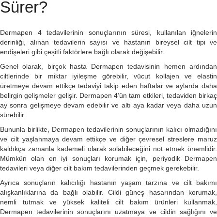
Sürer?
Dermapen 4 tedavilerinin sonuçlarının süresi, kullanılan iğnelerin
derinliği, alınan tedavilerin sayısı ve hastanın bireysel cilt tipi ve
endişeleri gibi çeşitli faktörlere bağlı olarak değişebilir.
Genel olarak, birçok hasta Dermapen tedavisinin hemen ardından
ciltlerinde bir miktar iyileşme görebilir, vücut kollajen ve elastin
üretmeye devam ettikçe tedaviyi takip eden haftalar ve aylarda daha
belirgin gelişmeler gelişir. Dermapen 4’ün tam etkileri, tedaviden birkaç
ay sonra gelişmeye devam edebilir ve altı aya kadar veya daha uzun
sürebilir.
Bununla birlikte, Dermapen tedavilerinin sonuçlarının kalıcı olmadığını
ve cilt yaşlanmaya devam ettikçe ve diğer çevresel streslere maruz
kaldıkça zamanla kademeli olarak solabileceğini not etmek önemlidir.
Mümkün olan en iyi sonuçları korumak için, periyodik Dermapen
tedavileri veya diğer cilt bakım tedavilerinden geçmek gerekebilir.
Ayrıca sonuçların kalıcılığı hastanın yaşam tarzına ve cilt bakımı
alışkanlıklarına da bağlı olabilir. Cildi güneş hasarından korumak,
nemli tutmak ve yüksek kaliteli cilt bakım ürünleri kullanmak,
Dermapen tedavilerinin sonuçlarını uzatmaya ve cildin sağlığını ve