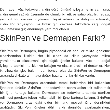
Dermapen yüz tedavileri, cildin görünümünü iyileştirmenin yanı sıra,
cildin genel sağlığı üzerinde de olumlu bir etkiye sahip olabilir. Tedavi,
yeni cilt hücrelerinin büyümesini teşvik ederek ve dolaşımı artırarak,
cildin UV radyasyonu ve kirlilik gibi çevresel faktörlere karşı doğal
savunmasını güçlendirmeye yardımcı olabilir.
SkinPen ve Dermapen Farkı?
SkinPen ve Dermapen, bugün piyasadaki en popüler mikro iğneleme
cihazlarından ikisidir. Her iki cihaz da cildin yüzeyinde mikro
yaralanmalar oluşturmak için küçük iğneler kullanır, vücudun doğal
iyileşme tepkisini tetikler ve kollajen ve elastin üretimini destekler. Her
iki cihaz da işlev bakımından benzer olsa da, SkinPen ve Dermapen
arasında dikkate alınmaya değer bazı temel farklılıklar vardır.
SkinPen ve Dermapen arasındaki temel farklardan biri kullanılan
iğnelerin türüdür. SkinPen, her tedaviden sonra atılan tek kullanımlık
bir iğne kartuşu kullanır. Dermapen ise tedaviler arasında sterilize
edilmesi gereken tekrar kullanılabilir bir iğne kartuşu kullanır. SkinPen
ve Dermapen arasındaki diğer bir fark, mevcut iğne derinlikleri
aralığıdır. SkinPen iğneleri dört farklı derinliğe ayarlanabilirken,