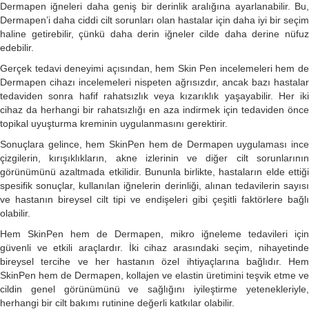
Dermapen iğneleri daha geniş bir derinlik aralığına ayarlanabilir. Bu,
Dermapen’i daha ciddi cilt sorunları olan hastalar için daha iyi bir seçim
haline getirebilir, çünkü daha derin iğneler cilde daha derine nüfuz
edebilir.
Gerçek tedavi deneyimi açısından, hem Skin Pen incelemeleri hem de
Dermapen cihazı incelemeleri nispeten ağrısızdır, ancak bazı hastalar
tedaviden sonra hafif rahatsızlık veya kızarıklık yaşayabilir. Her iki
cihaz da herhangi bir rahatsızlığı en aza indirmek için tedaviden önce
topikal uyuşturma kreminin uygulanmasını gerektirir.
Sonuçlara gelince, hem SkinPen hem de Dermapen uygulaması ince
çizgilerin, kırışıklıkların, akne izlerinin ve diğer cilt sorunlarının
görünümünü azaltmada etkilidir. Bununla birlikte, hastaların elde ettiği
spesifik sonuçlar, kullanılan iğnelerin derinliği, alınan tedavilerin sayısı
ve hastanın bireysel cilt tipi ve endişeleri gibi çeşitli faktörlere bağlı
olabilir.
Hem SkinPen hem de Dermapen, mikro iğneleme tedavileri için
güvenli ve etkili araçlardır. İki cihaz arasındaki seçim, nihayetinde
bireysel tercihe ve her hastanın özel ihtiyaçlarına bağlıdır. Hem
SkinPen hem de Dermapen, kollajen ve elastin üretimini teşvik etme ve
cildin genel görünümünü ve sağlığını iyileştirme yetenekleriyle,
herhangi bir cilt bakımı rutinine değerli katkılar olabilir.