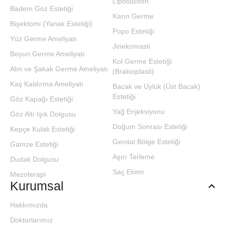
Liposuction
Badem Göz Estetiği
Karın Germe
Bişektomi (Yanak Estetiği)
Popo Estetiği
Yüz Germe Ameliyatı
Jinekomasti
Boyun Germe Ameliyatı
Kol Germe Estetiği
Alın ve Şakak Germe Ameliyatı
(Brakioplasti)
Kaş Kaldırma Ameliyatı
Bacak ve Uyluk (Üst Bacak)
Estetiği
Göz Kapağı Estetiği
Yağ Enjeksiyonu
Göz Altı Işık Dolgusu
Doğum Sonrası Estetiği
Kepçe Kulak Estetiği
Genital Bölge Estetiği
Gamze Estetiği
Aşırı Terleme
Dudak Dolgusu
Saç Ekimi
Mezoterapi
Kurumsal
Hakkımızda
Doktorlarımız