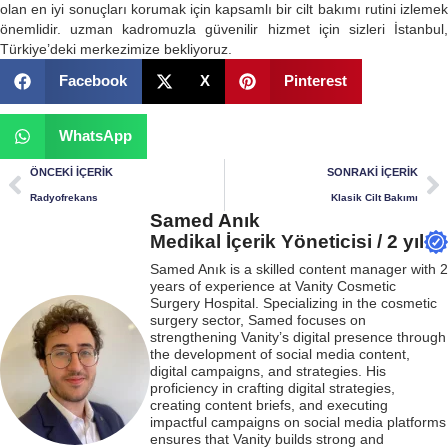
olan en iyi sonuçları korumak için kapsamlı bir cilt bakımı rutini izlemek
önemlidir. uzman kadromuzla güvenilir hizmet için sizleri İstanbul,
Türkiye’deki merkezimize bekliyoruz.
Facebook
X
Pinterest
WhatsApp
ÖNCEKI İÇERIK
SONRAKI İÇERIK
Radyofrekans
Klasik Cilt Bakımı
Samed Anık
Medikal İçerik Yöneticisi / 2 yıl
Samed Anık is a skilled content manager with 2
years of experience at Vanity Cosmetic
Surgery Hospital. Specializing in the cosmetic
surgery sector, Samed focuses on
strengthening Vanity’s digital presence through
the development of social media content,
digital campaigns, and strategies. His
proficiency in crafting digital strategies,
creating content briefs, and executing
impactful campaigns on social media platforms
ensures that Vanity builds strong and