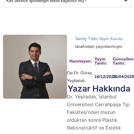
Kilo verince lipofillingin etkisi kaybolur mu?
Vanity Tıbbi Yayın Kurulu
tarafından yayınlanmıştır.
Yayın
Güncelle
Hazırlayan:
Tarihi:
Tarihi:
Op.Dr. Güray
16/12/2024
24/04/202
Yeşiladalı
Yazar Hakkında
Dr. Yeşiladalı, İstanbul
Üniversitesi Cerrahpaşa Tıp
Fakültesi’nden mezun
olduktan sonra Plastik,
Rekonstrüktif ve Estetik