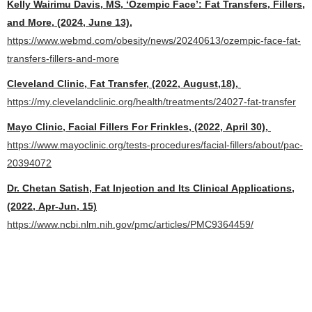
Kelly Wairimu Davis, MS, ‘Ozempic Face’: Fat Transfers, Fillers,
and More, (2024, June 13),
https://www.webmd.com/obesity/news/20240613/ozempic-face-fat-
transfers-fillers-and-more
Cleveland Clinic, Fat Transfer, (2022, August,18),
https://my.clevelandclinic.org/health/treatments/24027-fat-transfer
Mayo Clinic, Facial Fillers For Frinkles, (2022, April 30),
https://www.mayoclinic.org/tests-procedures/facial-fillers/about/pac-
20394072
Dr. Chetan Satish, Fat Injection and Its Clinical Applications,
(2022, Apr-Jun, 15)
https://www.ncbi.nlm.nih.gov/pmc/articles/PMC9364459/