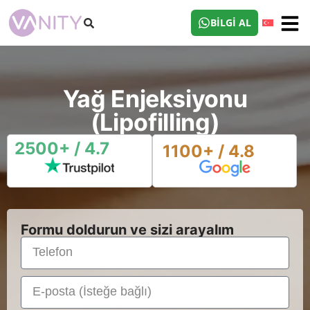
BILGI AL
Yağ Enjeksiyonu
(Lipofilling)
2500+ / 4.7
1100+ / 4.8
Formu doldurun ve sizi arayalım