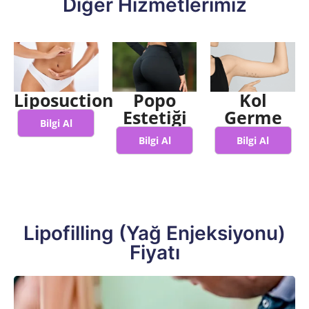
Diğer Hizmetlerimiz
Liposuction
Popo
Kol
Estetiği
Germe
Bilgi Al
Bilgi Al
Bilgi Al
Lipofilling (Yağ Enjeksiyonu)
Fiyatı