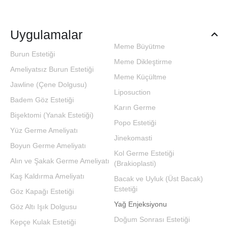
Uygulamalar
Meme Büyütme
Burun Estetiği
Meme Dikleştirme
Ameliyatsız Burun Estetiği
Meme Küçültme
Jawline (Çene Dolgusu)
Liposuction
Badem Göz Estetiği
Karın Germe
Bişektomi (Yanak Estetiği)
Popo Estetiği
Yüz Germe Ameliyatı
Jinekomasti
Boyun Germe Ameliyatı
Kol Germe Estetiği
Alın ve Şakak Germe Ameliyatı
(Brakioplasti)
Kaş Kaldırma Ameliyatı
Bacak ve Uyluk (Üst Bacak)
Estetiği
Göz Kapağı Estetiği
Yağ Enjeksiyonu
Göz Altı Işık Dolgusu
Doğum Sonrası Estetiği
Kepçe Kulak Estetiği