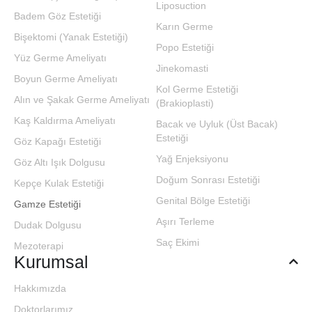
Liposuction
Badem Göz Estetiği
Karın Germe
Bişektomi (Yanak Estetiği)
Popo Estetiği
Yüz Germe Ameliyatı
Jinekomasti
Boyun Germe Ameliyatı
Kol Germe Estetiği
Alın ve Şakak Germe Ameliyatı
(Brakioplasti)
Kaş Kaldırma Ameliyatı
Bacak ve Uyluk (Üst Bacak)
Estetiği
Göz Kapağı Estetiği
Yağ Enjeksiyonu
Göz Altı Işık Dolgusu
Doğum Sonrası Estetiği
Kepçe Kulak Estetiği
Genital Bölge Estetiği
Gamze Estetiği
Aşırı Terleme
Dudak Dolgusu
Saç Ekimi
Mezoterapi
Kurumsal
Hakkımızda
Doktorlarımız