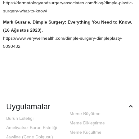
https://dermatologyandsurgeryassociates.com/blog/dimple-plastic-
surgery-what-to-know/
Mark Gurarie, Dimple Surgery: Everything You Need to Know,
(16 Ağustos 2023).
https://www.verywellhealth.com/dimple-surgery-dimpleplasty-
5090432
Uygulamalar
Meme Büyütme
Burun Estetiği
Meme Dikleştirme
Ameliyatsız Burun Estetiği
Meme Küçültme
Jawline (Çene Dolgusu)