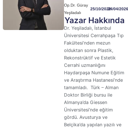
Op.Dr. Güray
25/10/2022
24/04/202
Yeşiladalı
Yazar Hakkında
Dr. Yeşiladalı, İstanbul
Üniversitesi Cerrahpaşa Tıp
Fakültesi’nden mezun
olduktan sonra Plastik,
Rekonstrüktif ve Estetik
Cerrahi uzmanlığını
Haydarpaşa Numune Eğitim
ve Araştırma Hastanesi’nde
tamamladı. Türk – Alman
Doktor Birliği bursu ile
Almanya’da Giessen
Üniversitesi’nde eğitim
gördü. Avusturya ve
Belçika’da yapılan yazılı ve