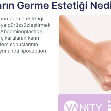
rın Germe Estetiği Ned
arın germe estetiği;
veya pürüzsüzleştirmek
r. Abdominoplastide
çıkartılarak karın
İşlem sonuçlarının
 aynı anda liposuction
H
h