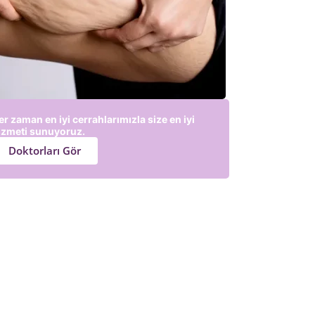
er zaman en iyi cerrahlarımızla size en iyi
izmeti sunuyoruz.
Doktorları Gör