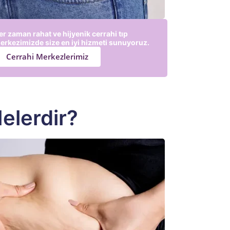
er zaman rahat ve hijyenik cerrahi tıp
erkezimizde size en iyi hizmeti sunuyoruz.
Cerrahi Merkezlerimiz
Nelerdir?