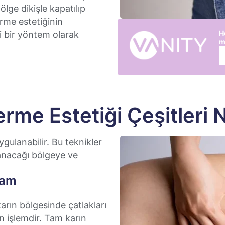
Bölge dikişle kapatılıp
erme estetiğinin
H
ci bir yöntem olarak
m
rme Estetiği Çeşitleri 
ygulanabilir. Bu teknikler
lanacağı bölgeye ve
Tam
karın bölgesinde çatlakları
n işlemdir. Tam karın