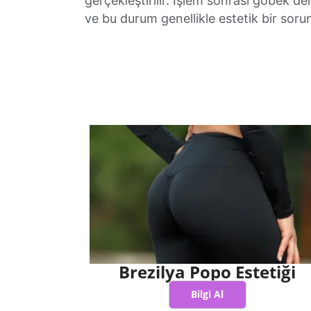
gerçekleştirilir. İşlem sonrası göbek del
ve bu durum genellikle estetik bir sor
Brezilya Popo Estetiği
Bilgi Al