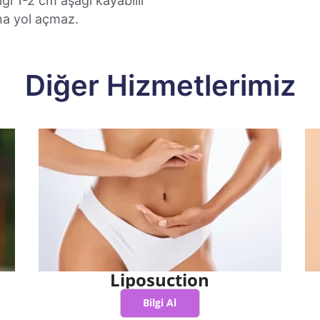
iği 1-2 cm aşağı kayabilir
una yol açmaz.
Diğer Hizmetlerimiz
Liposuction
Bilgi Al