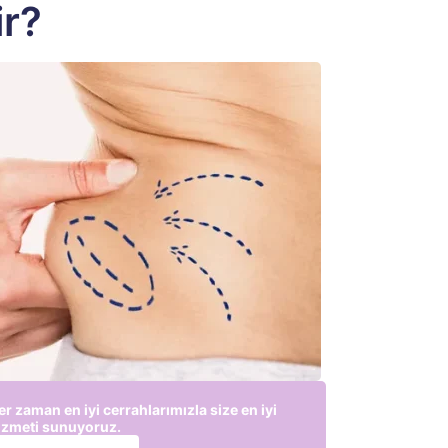
ir?
er zaman en iyi cerrahlarımızla size en iyi
izmeti sunuyoruz.