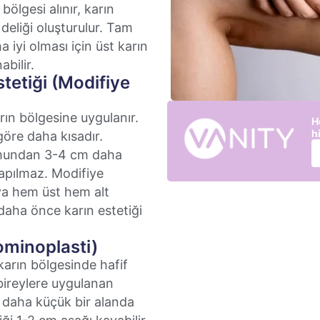
ölgesi alınır, karın
deliği oluşturulur. Tam
 iyi olması için üst karın
bilir.
tetiği (Modifiye
ın bölgesine uygulanır.
H
h
göre daha kısadır.
umundan 3-4 cm daha
apılmaz. Modifiye
ya hem üst hem alt
daha önce karın estetiği
ominoplasti)
 karın bölgesinde hafif
bireylere uygulanan
 daha küçük bir alanda