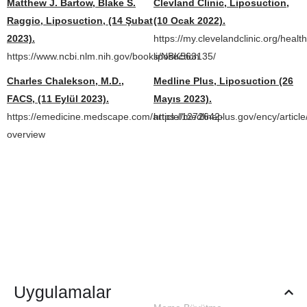
Matthew J. Bartow, Blake S.
Clevland Clinic, Liposuction,
Raggio, Liposuction, (14 Şubat
(10 Ocak 2022).
2023).
https://my.clevelandclinic.org/heal
https://www.ncbi.nlm.nih.gov/books/NBK563135/
liposuction
Charles Chalekson, M.D.,
Medline Plus, Liposuction (26
FACS, (11 Eylül 2023).
Mayıs 2023).
https://emedicine.medscape.com/article/1272642-
https://medlineplus.gov/ency/artic
overview
Uygulamalar