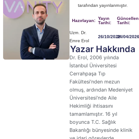
tarafından yayınlanmıştır.
Yayın
Güncelle
Hazırlayan:
Tarihi:
Tarihi:
Uzm. Dr.
26/10/2022
24/04/202
Emre Erol
Yazar Hakkında
Dr. Erol, 2006 yılında
İstanbul Üniversitesi
Cerrahpaşa Tıp
Fakültesi’nden mezun
olmuş, ardından Medeniyet
Üniversitesi’nde Aile
Hekimliği ihtisasını
tamamlamıştır. 16 yıl
boyunca T.C. Sağlık
Bakanlığı bünyesinde klinik
ve idari görevlerde