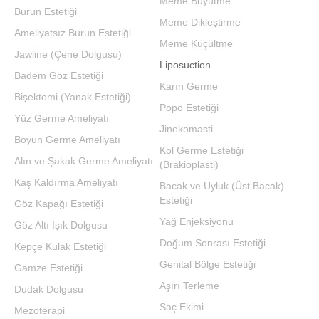
Meme Büyütme
Burun Estetiği
Meme Dikleştirme
Ameliyatsız Burun Estetiği
Meme Küçültme
Jawline (Çene Dolgusu)
Liposuction
Badem Göz Estetiği
Karın Germe
Bişektomi (Yanak Estetiği)
Popo Estetiği
Yüz Germe Ameliyatı
Jinekomasti
Boyun Germe Ameliyatı
Kol Germe Estetiği
Alın ve Şakak Germe Ameliyatı
(Brakioplasti)
Kaş Kaldırma Ameliyatı
Bacak ve Uyluk (Üst Bacak)
Estetiği
Göz Kapağı Estetiği
Yağ Enjeksiyonu
Göz Altı Işık Dolgusu
Doğum Sonrası Estetiği
Kepçe Kulak Estetiği
Genital Bölge Estetiği
Gamze Estetiği
Aşırı Terleme
Dudak Dolgusu
Saç Ekimi
Mezoterapi