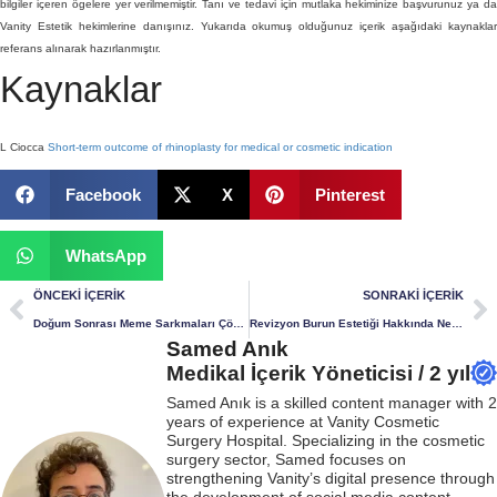
bilgiler içeren ögelere yer verilmemiştir. Tanı ve tedavi için mutlaka hekiminize başvurunuz ya da
Vanity Estetik hekimlerine danışınız. Yukarıda okumuş olduğunuz içerik aşağıdaki kaynaklar
referans alınarak hazırlanmıştır.
Kaynaklar
L Ciocca
Short-term outcome of rhinoplasty for medical or cosmetic indication
Facebook
X
Pinterest
WhatsApp
ÖNCEKI İÇERIK
SONRAKI İÇERIK
Doğum Sonrası Meme Sarkmaları Çözümsüz Değil
Revizyon Burun Estetiği Hakkında Neler Biliyoruz?
Samed Anık
Medikal İçerik Yöneticisi / 2 yıl
Samed Anık is a skilled content manager with 2
years of experience at Vanity Cosmetic
Surgery Hospital. Specializing in the cosmetic
surgery sector, Samed focuses on
strengthening Vanity’s digital presence through