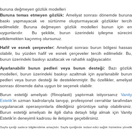
buruna değmeyen gözlük modelleri
Buruna temas etmeyen gözlük:
Ameliyat sonrası dönemde buruna
baskı yapmayacak ve sürtünme oluşturmayacak gözlükler tercih
edilmelidir. Buruna değmeyen gözlük modelleri bunun için en
uygunlarıdır. Bu şekilde, burun üzerindeki iyileşme sürecini
etkilemekten kaçınmış olursunuz.
Hafif ve esnek çerçeveler:
Ameliyat sonrası burun bölgesi hassas
olabilir, bu yüzden hafif ve esnek çerçeveler tercih edilmelidir. Bu,
burun üzerindeki baskıyı azaltacak ve rahatlık sağlayacaktır.
Ayarlanabilir burun pedleri veya burun desteği:
Bazı gözlük
modelleri, burun üzerindeki baskıyı azaltmak için ayarlanabilir burun
pedleri veya burun desteği ile desteklenmiştir. Bu özellikler, ameliyat
sonrası dönemde daha uygun bir seçenek olabilir.
Burun estetiği ameliyatı (Rinoplasti) yaptırmak istiyorsanız
Vanity
Estetik
’in uzman kadrolarıyla tanışıp, profesyonel cerrahlar tarafından
uygulanacak operasyonlarla dilediğiniz görüntüye sahip olabilirsiniz.
Burun estetiği ameliyatı ile ilgili daha detaylı bilgi almak için Vanity
Estetik’in deneyimli kadrosu ile iletişime geçebilirsiniz.
Sayfa içeriği sadece bilgilendirme amaçlıdır. Sayfa içeriğinde tedavi edici sağlık hizmetine yönelik