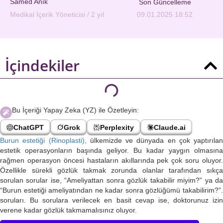
Samed Anık
Son Güncelleme
Medikal İçerik Yöneticisi / 2 yıl
09.01.2025 18:52
İçindekiler
Bu İçeriği Yapay Zeka (YZ) ile Özetleyin:
ChatGPT
Grok
Perplexity
Claude.ai
Burun estetiği (Rinoplasti),
ülkemizde ve dünyada en çok yaptırılan
estetik operasyonların başında geliyor. Bu kadar yaygın olmasına
rağmen operasyon öncesi hastaların akıllarında pek çok soru oluyor.
Özellikle sürekli gözlük takmak zorunda olanlar tarafından sıkça
sorulan sorular ise, “Ameliyattan sonra gözlük takabilir miyim?” ya da
“Burun estetiği ameliyatından ne kadar sonra gözlüğümü takabilirim?”.
soruları. Bu sorulara verilecek en basit cevap ise, doktorunuz izin
verene kadar gözlük takmamalısınız oluyor.