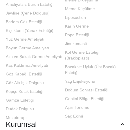
Meme Dikleştirme
Ameliyatsız Burun Estetiği
Meme Küçültme
Jawline (Çene Dolgusu)
Liposuction
Badem Göz Estetiği
Karın Germe
Bişektomi (Yanak Estetiği)
Popo Estetiği
Yüz Germe Ameliyatı
Jinekomasti
Boyun Germe Ameliyatı
Kol Germe Estetiği
Alın ve Şakak Germe Ameliyatı
(Brakioplasti)
Kaş Kaldırma Ameliyatı
Bacak ve Uyluk (Üst Bacak)
Estetiği
Göz Kapağı Estetiği
Yağ Enjeksiyonu
Göz Altı Işık Dolgusu
Doğum Sonrası Estetiği
Kepçe Kulak Estetiği
Genital Bölge Estetiği
Gamze Estetiği
Aşırı Terleme
Dudak Dolgusu
Saç Ekimi
Mezoterapi
Kurumsal