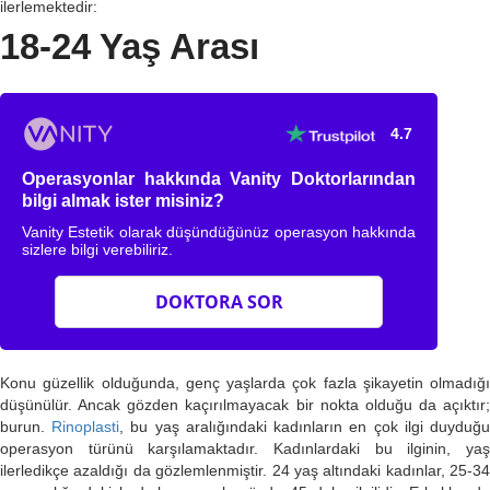
ilerlemektedir:
18-24 Yaş Arası
4.7
Operasyonlar hakkında Vanity Doktorlarından
bilgi almak ister misiniz?
Vanity Estetik olarak düşündüğünüz operasyon hakkında
sizlere bilgi verebiliriz.
DOKTORA SOR
Konu güzellik olduğunda, genç yaşlarda çok fazla şikayetin olmadığı
düşünülür. Ancak gözden kaçırılmayacak bir nokta olduğu da açıktır;
burun.
Rinoplasti
, bu yaş aralığındaki kadınların en çok ilgi duyduğ
operasyon türünü karşılamaktadır. Kadınlardaki bu ilginin, yaş
ilerledikçe azaldığı da gözlemlenmiştir. 24 yaş altındaki kadınlar, 25-34