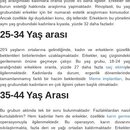
yaş aralığındaki kadınlara oranla yüzde 45 daha ilgilidir. Erkekler de
burun estetiği hakkında araştırma yapmaktadır. Rinoplasti, bu yaş
grubundaki erkekler için bir numaralı estetik araştırması konusudur.
Ancak özellikle ilgi duydukları konu, diş telleridir. Erkeklerin bu yönelimi
aynı yaş grubundaki kadınlara kıyasla, yüzde 32 daha fazladır.
25-34 Yaş arası
20’li yaşların ortalarına gelindiğinde, kadın ve erkeklerin güzellik
beklentileri birbirlerinden uzaklaşmaktadır. Erkekler, saç çizgisindeki
gerilemenin önüne geçmeye çalışır. Bu yaş grubu, 18-24 yaş
aralığındaki erkeklere oranla, yüzde 27 daha fazla
saç ekimi
yle
ilgilenmektedir. Kadınlarda da durum, ergenlik dönemlerinde
tamamlanmamış farklı bir hacim beklentisidir.
Meme implantları
, b
yaş grubundaki kadınların en çok ilgisini çeken başlık olmaktadır.
35-44 Yaş Arası
Bu grubun aklında tek bir soru bulunmaktadır: Fazlalıklardan nasıl
kurtulabilirim? Hem kadınlar hem de erkekler, özellikle
karın germe
operasyonuyla ilgilenmektedir. Bu operasyon, karın duvarını
sıkılaştırmakta, fazla deri ve yağı ortadan kaldırmaktadır. Erkekler