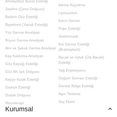
Ameliyatsız Burun Estetiği
Meme Küçültme
Jawline (Çene Dolgusu)
Liposuction
Badem Göz Estetiği
Karın Germe
Bişektomi (Yanak Estetiği)
Popo Estetiği
Yüz Germe Ameliyatı
Jinekomasti
Boyun Germe Ameliyatı
Kol Germe Estetiği
Alın ve Şakak Germe Ameliyatı
(Brakioplasti)
Kaş Kaldırma Ameliyatı
Bacak ve Uyluk (Üst Bacak)
Estetiği
Göz Kapağı Estetiği
Yağ Enjeksiyonu
Göz Altı Işık Dolgusu
Doğum Sonrası Estetiği
Kepçe Kulak Estetiği
Genital Bölge Estetiği
Gamze Estetiği
Aşırı Terleme
Dudak Dolgusu
Saç Ekimi
Mezoterapi
Kurumsal