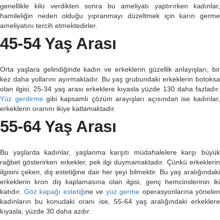
genellikle kilo verdikten sonra bu ameliyatı yaptırırken kadınlar,
hamileliğin neden olduğu yıpranmayı düzeltmek için karın germe
ameliyatını tercih etmektedirler.
45-54 Yaş Arası
Orta yaşlara gelindiğinde kadın ve erkeklerin güzellik anlayışları, bir
kez daha yollarını ayırmaktadır. Bu yaş grubundaki erkeklerin botoksa
olan ilgisi, 25-34 yaş arası erkeklere kıyasla yüzde 130 daha fazladır.
Yüz gerdirme
gibi kapsamlı çözüm arayışları açısından ise kadınlar,
erkeklerin oranını ikiye katlamaktadır.
55-64 Yaş Arası
Bu yaşlarda kadınlar, yaşlanma karşıtı müdahalelere karşı büyük
rağbet gösterirken erkekler, pek ilgi duymamaktadır. Çünkü erkeklerin
ilgisini çeken, diş estetiğine dair her şeyi bilmektir. Bu yaş aralığındaki
erkeklerin kron diş kaplamasına olan ilgisi, genç hemcinslerinin iki
katıdır.
Göz kapağı estetiği
ne ve
yüz germe
operasyonlarına yönelen
kadınların bu konudaki oranı ise, 55-64 yaş aralığındaki erkeklere
kıyasla, yüzde 30 daha azdır.