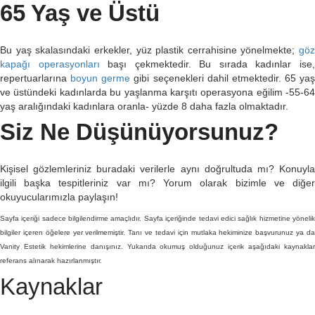
65 Yaş ve Üstü
Bu yaş skalasındaki erkekler, yüz plastik cerrahisine yönelmekte;
göz
kapağı operasyonları
başı çekmektedir. Bu sırada kadınlar ise
repertuarlarına
boyun germe
gibi seçenekleri dahil etmektedir. 65 yaş
ve üstündeki kadınlarda bu yaşlanma karşıtı operasyona eğilim -55-64
yaş aralığındaki kadınlara oranla- yüzde 8 daha fazla olmaktadır.
Siz Ne Düşünüyorsunuz?
Kişisel gözlemleriniz buradaki verilerle aynı doğrultuda mı? Konuyla
ilgili başka tespitleriniz var mı? Yorum olarak bizimle ve diğer
okuyucularımızla paylaşın!
Sayfa içeriği sadece bilgilendirme amaçlıdır. Sayfa içeriğinde tedavi edici sağlık hizmetine yönelik
bilgiler içeren öğelere yer verilmemiştir. Tanı ve tedavi için mutlaka hekiminize başvurunuz ya da
Vanity Estetik hekimlerine danışınız. Yukarıda okumuş olduğunuz içerik aşağıdaki kaynaklar
referans alınarak hazırlanmıştır.
Kaynaklar