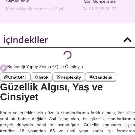
Samed Anık
Son Güncelleme
Medikal İçerik Yöneticisi / 2 yıl
24.01.2025 20:27
İçindekiler
Bu İçeriği Yapay Zeka (YZ) ile Özetleyin:
ChatGPT
Grok
Perplexity
Claude.ai
Güzellik Algısı, Yaş ve
Cinsiyet
Kadın ve erkekler için güzellik standartlarının farklı olması, kesinlikle
yeni bir haber değildir. Asıl ilginç olan, bu güzellik standartlarının
gerçek dünyada nasıl rol oynadığıdır. Güzellik konusuna ilişkin
trendler, 18 yaşından 65 ve üstü yaşa kadar, şu formlarda