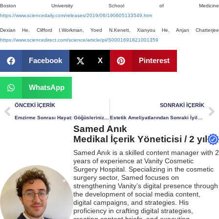
Boston University School of Medicine
https://www.sciencedaily.com/releases/2019/06/190605133549.htm
Dexian He, Clifford I.Workman, Yoed N.Kenett, Xianyou He, Anjan Chatterjee
https://www.sciencedirect.com/science/article/pii/S0001691821001359
Facebook
X
Pinterest
WhatsApp
ÖNCEKI İÇERIK
SONRAKI İÇERIK
Emzirme Sonrası Hayat: Göğüslerinizi Eski Haline Getirmenin 4 Yolu
Estetik Ameliyatlarından Sonraki İyileşme Süreci için 4 Beslenme Önerisi
Samed Anık
Medikal İçerik Yöneticisi / 2 yıl
Samed Anık is a skilled content manager with 2
years of experience at Vanity Cosmetic
Surgery Hospital. Specializing in the cosmetic
surgery sector, Samed focuses on
strengthening Vanity’s digital presence through
the development of social media content,
digital campaigns, and strategies. His
proficiency in crafting digital strategies,
creating content briefs, and executing