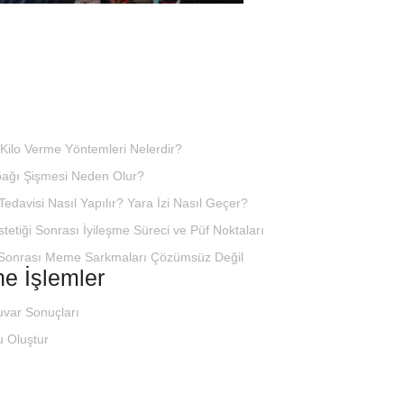
 Kilo Verme Yöntemleri Nelerdir?
ağı Şişmesi Neden Olur?
 Tedavisi Nasıl Yapılır? Yara İzi Nasıl Geçer?
tetiği Sonrası İyileşme Süreci ve Püf Noktaları
onrası Meme Sarkmaları Çözümsüz Değil
ne İşlemler
uvar Sonuçları
 Oluştur