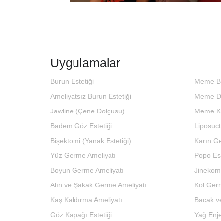
Uygulamalar
Burun Estetiği
Meme B
Ameliyatsız Burun Estetiği
Meme Di
Jawline (Çene Dolgusu)
Meme K
Badem Göz Estetiği
Liposuct
Bişektomi (Yanak Estetiği)
Karın G
Yüz Germe Ameliyatı
Popo Est
Boyun Germe Ameliyatı
Jinekom
Alın ve Şakak Germe Ameliyatı
Kol Germ
Kaş Kaldırma Ameliyatı
Bacak ve
Göz Kapağı Estetiği
Yağ Enj