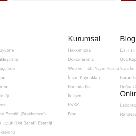
Kurumsal
Blog
üyütme
Hakkımızda
En Hızlı
kleştirme
Doktorlarımız
Göz Kap
üçültme
Web ve Tıbbi Yayın Kurulu
Yara İzi
ion
İnsan Kaynakları
Burun Es
erme
Basında Biz
Doğum S
Onli
etiği
İletişim
asti
KVKK
Laborat
e Estetiği (Brakioplasti)
Blog
Randevu
 Uyluk (Üst Bacak) Estetiği
eksiyonu