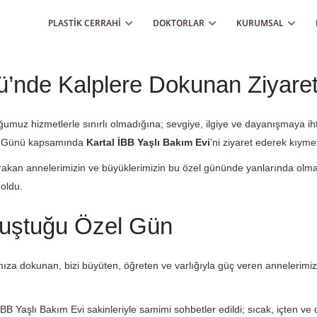
PLASTİK CERRAHİ
DOKTORLAR
KURUMSAL
ü’nde Kalplere Dokunan Ziyare
umuz hizmetlerle sınırlı olmadığına; sevgiye, ilgiye ve dayanışmaya ih
er Günü kapsamında
Kartal İBB Yaşlı Bakım Evi
’ni ziyaret ederek kıymet
bırakan annelerimizin ve büyüklerimizin bu özel gününde yanlarında olmak
 oldu.
luştuğu Özel Gün
mıza dokunan, bizi büyüten, öğreten ve varlığıyla güç veren annelerim
l İBB Yaşlı Bakım Evi sakinleriyle samimi sohbetler edildi; sıcak, içten v