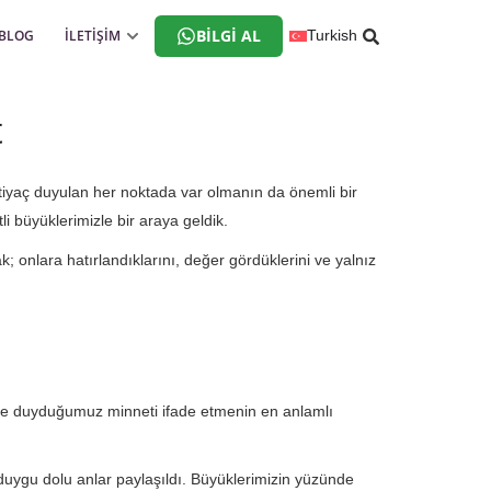
BILGI AL
BLOG
İLETİŞİM
Turkish
t
tiyaç duyulan her noktada var olmanın da önemli bir
li büyüklerimizle bir araya geldik.
; onlara hatırlandıklarını, değer gördüklerini ve yalnız
ize duyduğumuz minneti ifade etmenin en anlamlı
e duygu dolu anlar paylaşıldı. Büyüklerimizin yüzünde