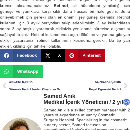
kremini aksatmamalısınız.
Retinol
, cilt hücrelerini yenilediği içi
güneşe ve yanıklara karşı cildi daha hassas bir hale getirir. Bunu
önleyebilmek için gerekli olan en önemli şey güneş kremidir. Retinol
kullanımı için 3 aylık periyotları takip edebilirsiniz. 3 ay kullandıktan
sonra 3 ay boşluk yaratarak cildinizin yenilenme sürecine alışmasını
sağlayabilirsiniz. Retinol kullanımında aşırı dökülme ve yanma gibi yan
etkiler yaşarsanız, retinol kullanımını kesmeniz gerekir. Bu tip yan
etkiler, cildiniz için tehlikeli olabilir.
Facebook
X
Pinterest
WhatsApp
ÖNCEKI İÇERIK
SONRAKI İÇERIK
Gözenek Nedir? Neden Oluşur ve Nasıl Sıkılaşır?
Kegel Egzersizi Nedir?
Samed Anık
Medikal İçerik Yöneticisi / 2 yıl
Samed Anık is a skilled content manager with 2
years of experience at Vanity Cosmetic
Surgery Hospital. Specializing in the cosmetic
surgery sector, Samed focuses on
strengthening Vanity’s digital presence through