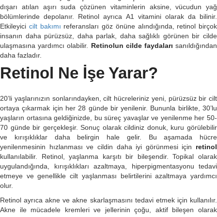
dışarı atılan aşırı suda çözünen vitaminlerin aksine, vücudun yağ
bölümlerinde depolanır. Retinol ayrıca A1 vitamini olarak da bilinir.
Etkileyici
cilt bakımı
referansları göz önüne alındığında, retinol birçok
insanın daha pürüzsüz, daha parlak, daha sağlıklı görünen bir cilde
ulaşmasına yardımcı olabilir.
Retinolun cilde faydaları
sanıldığında
daha fazladır.
Retinol Ne İşe Yarar?
20’li yaşlarınızın sonlarındayken, cilt hücreleriniz yeni, pürüzsüz bir cilt
ortaya çıkarmak için her 28 günde bir yenilenir. Bununla birlikte, 30’lu
yaşların ortasına geldiğinizde, bu süreç yavaşlar ve yenilenme her 50-
70 günde bir gerçekleşir. Sonuç olarak cildiniz donuk, kuru görülebilir
ve kırışıklıklar daha belirgin hale gelir. Bu aşamada hücre
yenilenmesinin hızlanması ve cildin daha iyi görünmesi için
retinol
kullanılabilir. Retinol, yaşlanma karşıtı bir bileşendir. Topikal olarak
uygulandığında, kırışıklıkları azaltmaya, hiperpigmentasyonu tedavi
etmeye ve genellikle cilt yaşlanması belirtilerini azaltmaya yardımcı
olur.
Retinol ayrıca akne ve akne skarlaşmasını tedavi etmek için kullanılır.
Akne ile mücadele kremleri ve jellerinin çoğu, aktif bileşen olarak