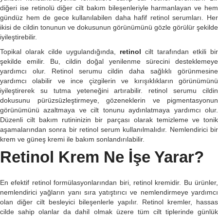
diğeri ise retinolü diğer cilt bakım bileşenleriyle harmanlayan ve hem
gündüz hem de gece kullanılabilen daha hafif retinol serumları. Her
ikisi de cildin tonunun ve dokusunun görünümünü gözle görülür şekilde
iyileştirebilir.
Topikal olarak cilde uygulandığında,
retinol
cilt tarafından etkili bir
şekilde emilir. Bu, cildin doğal yenilenme sürecini desteklemeye
yardımcı olur. Retinol serumu cildin daha sağlıklı görünmesine
yardımcı olabilir ve ince çizgilerin ve kırışıklıkların görünümünü
iyileştirerek su tutma yeteneğini artırabilir. retinol serumu cildin
dokusunu pürüzsüzleştirmeye, gözeneklerin ve pigmentasyonun
görünümünü azaltmaya ve cilt tonunu aydınlatmaya yardımcı olur.
Düzenli cilt bakım rutininizin bir parçası olarak temizleme ve tonik
aşamalarından sonra bir retinol serum kullanılmalıdır. Nemlendirici bir
krem ve güneş kremi ile bakım sonlandırılabilir.
Retinol Krem Ne İşe Yarar?
En efektif retinol formülasyonlarından biri, retinol kremidir. Bu ürünler,
nemlendirici yağların yanı sıra yatıştırıcı ve nemlendirmeye yardımcı
olan diğer cilt besleyici bileşenlerle yapılır. Retinol kremler, hassas
cilde sahip olanlar da dahil olmak üzere tüm cilt tiplerinde günlük