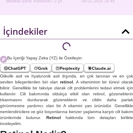
Medikal İçerik Yöneticisi / 2 yıl
09.01.2025 18:45
İçindekiler
Bu İçeriği Yapay Zeka (YZ) ile Özetleyin:
ChatGPT
Grok
Perplexity
Claude.ai
Glikolik asit ve hyaluronik asit dışında, en çok tanınan ve en çok
sevilen bileşenlerden biri olan
retinol
, A vitamininin bir türevi olara
bilinir. Genellikle bir takviye olarak cilt problemlerini tedavi etmek için
kullanılır. Cilt bakımında oldukça etkili olan retinol, gözeneklerin
tıkanmasını durdurarak gözeneklerin ve cildin daha parlak
görünmesine yardımcı olan bir A vitamini yan ürünüdür. Genellikle
nemlendiricilere ve göz losyonlarına benzer yaşlanma karşıtı cilt bakım
ürünlerinde bulunur.
Retinol
hakkında tüm detayları birlikt
inceleyelim.