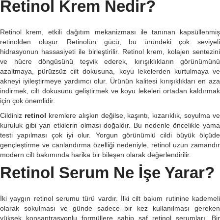
Retinol Krem Nedir?
Retinol krem, etkili dağıtım mekanizması ile tanınan kapsüllenmiş
retinolden oluşur. Retinolün gücü, bu üründeki çok seviyeli
hidrasyonun hassasiyeti ile birleştirilir. Retinol krem, kolajen sentezini
ve hücre döngüsünü teşvik ederek, kırışıklıkların görünümünü
azaltmaya, pürüzsüz cilt dokusuna, koyu lekelerden kurtulmaya ve
akneyi iyileştirmeye yardımcı olur. Ürünün kalitesi kırışıklıkları en aza
indirmek, cilt dokusunu geliştirmek ve koyu lekeleri ortadan kaldırmak
için çok önemlidir.
Cildiniz
retinol
kremlere alışkın değilse, kaşıntı, kızarıklık, soyulma ve
kuruluk gibi yan etkilerin olması doğaldır. Bu nedenle öncelikle yama
testi yapılması çok iyi olur. Yorgun görünümlü cildi büyük ölçüde
gençleştirme ve canlandırma özelliği nedeniyle, retinol uzun zamandır
modern cilt bakımında harika bir bileşen olarak değerlendirilir.
Retinol Serum Ne İşe Yarar?
İki yaygın retinol serumu türü vardır. İlki cilt bakım rutinine kademeli
olarak sokulması ve günde sadece bir kez kullanılması gereken
yüksek konsantrasyonlu formüllere sahip saf retinol serumları. Bir