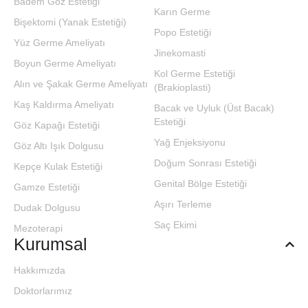
Badem Göz Estetiği
Karın Germe
Bişektomi (Yanak Estetiği)
Popo Estetiği
Yüz Germe Ameliyatı
Jinekomasti
Boyun Germe Ameliyatı
Kol Germe Estetiği
Alın ve Şakak Germe Ameliyatı
(Brakioplasti)
Kaş Kaldırma Ameliyatı
Bacak ve Uyluk (Üst Bacak)
Estetiği
Göz Kapağı Estetiği
Yağ Enjeksiyonu
Göz Altı Işık Dolgusu
Doğum Sonrası Estetiği
Kepçe Kulak Estetiği
Genital Bölge Estetiği
Gamze Estetiği
Aşırı Terleme
Dudak Dolgusu
Saç Ekimi
Mezoterapi
Kurumsal
Hakkımızda
Doktorlarımız