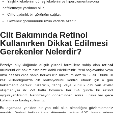
Yaşlılık lekelerini, güneş lekelerini ve hiperpigmentasyonu
hafifletmeye yardımcı olur,
Ciltte aydınlık bir görünüm sağlar,
Gözenek görünümünü uzun vadede azaltır.
Cilt Bakımında Retinol
Kullanırken Dikkat Edilmesi
Gerekenler Nelerdir?
Bezelye büyüklüğünde düşük yüzdeli formüllere sahip olan
retino
ürünlerini cilt bakım rutininize dahil edebilirsiniz. Yeni başlayanlar veya
ultra hassas cilde sahip herkes için minimum doz %0.25’tir. Ürünü ilk
kez kullandığınızda cilt reaksiyonunu kontrol etmek için 4 gün
beklemeniz gerekir. Kızarıklık, tahriş veya kuruluk gibi yan etkiler
oluşmadıysa ilk 2-3 hafta boyunca her 3-4 günde bir retinol
uygulayabilirsiniz. Retinizasyon döneminden sonra, ürünü her gece
kullanmaya başlayabilirsiniz.
Bu aşamada yeniden bir yan etki olup olmadığını gözlemlemeniz
gerekir. Retinol kullandığınız dönemde yoğun SPF içeren güneş