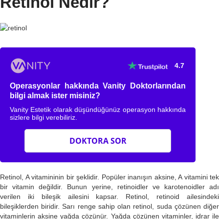
Retinol Nedir?
4.7
Operasyonlar hakkında Vanity Doktorlarından
bilgi almak ister misiniz?
Vanity Estetik olarak düşündüğünüz operasyon hakkında
sizlere bilgi verebiliriz.
DOKTORA SOR
Retinol, A vitamininin bir şeklidir. Popüler inanışın aksine, A vitamini tek
bir vitamin değildir. Bunun yerine, retinoidler ve karotenoidler adı
verilen iki bileşik ailesini kapsar. Retinol, retinoid ailesindeki
bileşiklerden biridir. Sarı renge sahip olan retinol, suda çözünen diğer
vitaminlerin aksine yağda çözünür. Yağda çözünen vitaminler, idrar ile