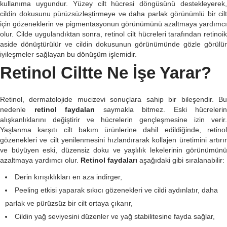
kullanıma uygundur. Yüzey cilt hücresi döngüsünü destekleyerek,
cildin dokusunu pürüzsüzleştirmeye ve daha parlak görünümlü bir cilt
için gözeneklerin ve pigmentasyonun görünümünü azaltmaya yardımcı
olur. Cilde uygulandıktan sonra, retinol cilt hücreleri tarafından retinoik
aside dönüştürülür ve cildin dokusunun görünümünde gözle görülür
iyileşmeler sağlayan bu dönüşüm işlemidir.
Retinol Ciltte Ne İşe Yarar?
Retinol, dermatolojide mucizevi sonuçlara sahip bir bileşendir. Bu
nedenle
retinol faydaları
saymakla bitmez. Eski hücrelerin
alışkanlıklarını değiştirir ve hücrelerin gençleşmesine izin verir.
Yaşlanma karşıtı cilt bakım ürünlerine dahil edildiğinde, retinol
gözenekleri ve cilt yenilenmesini hızlandırarak kollajen üretimini artırır
ve büyüyen eski, düzensiz doku ve yaşlılık lekelerinin görünümünü
azaltmaya yardımcı olur.
Retinol faydaları
aşağıdaki gibi sıralanabilir:
Derin kırışıklıkları en aza indirger,
Peeling etkisi yaparak sıkıcı gözenekleri ve cildi aydınlatır, daha
parlak ve pürüzsüz bir cilt ortaya çıkarır,
Cildin yağ seviyesini düzenler ve yağ stabilitesine fayda sağlar,