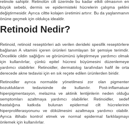
retinole sahiptir. Retinolün cilt üzerinde bu kadar etkili olmasının en
büyük sebebi, dermis ve epidermisteki hücrelerin çalışma şeklini
değiştirmesidir. Ayrıca ciltte kolajen üretimini artırır. Bu da yaşlanmanın
önüne geçmek için oldukça idealdir.
Retinoid Nedir?
Retinoid, retinoid reseptörleri adı verilen derideki spesifik reseptörlere
bağlanan A vitamini içeren ürünleri tanımlayan bir şemsiye terimdir.
Öncelikle cildin sağlığını ve görünümünü iyileştirmeye yardımcı olmak
için kullanılırlar, çünkü epitel hücresi büyümesini düzenlemeye
yardımcı olabilirler. Retinoidler, dermatolog tarafından hafif ile orta
derecede akne tedavisi için en sık reçete edilen ürünlerden biridir.
Retinoidler ayrıca normalde yönetilmesi zor olan pigmenter
bozuklukların tedavisinde de kullanılır. Post-inflamatuar
hiperpigmentasyon, melazma ve aktinik lentijinlerin neden olduğu
semptomları azaltmaya yardımcı olabilirler. Retinoidler, sedef
hastalığına katkıda bulunan epidermal cilt hücrelerinin
hiperproliferasyonunu ve dökülmesini azaltmaya yardımcı olabilir.
Ayrıca iltihabı kontrol etmek ve normal epidermal farklılaşmayı
önlemek için kullanılırlar.