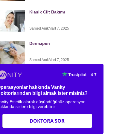
Klasik Cilt Bakımı
Samed Anık
Mart 7, 2025
Dermapen
Samed Anık
Mart 7, 2025
4.7
perasyonlar hakkında Vanity
oktorlarından bilgi almak ister misiniz?
anity Estetik olarak düşündüğünüz operasyon
akkında sizlere bilgi verebiliriz.
DOKTORA SOR