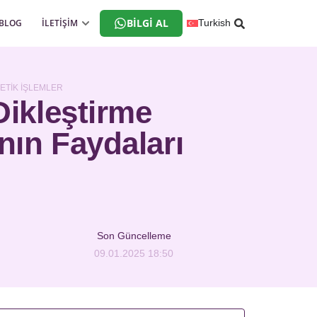
BILGI AL
BLOG
İLETİŞİM
Turkish
ETIK İŞLEMLER
ikleştirme
nın Faydaları
Son Güncelleme
09.01.2025 18:50