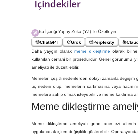
İçindekiler
Bu İçeriği Yapay Zeka (YZ) ile Özetleyin:
ChatGPT
Grok
Perplexity
Claud
Daha yaygın olarak
meme dikleştirme
olarak biline
kullanılan cerrahi bir prosedürdür. Genel görünümü iy
ameliyatı ile düzeltilebilir.
Memeler, çeşitli nedenlerden dolayı zamanla değişim gö
üç nedeni olup, memelerin sarkmasına veya hacmini 
memelere sahip olmak isteyebilir ve meme kaldırma ame
Meme dikleştirme ameliya
Meme dikleştirme ameliyatı genel anestezi altınd
uygulanacak işlem değişiklik gösterebilir.
Operasyondan 