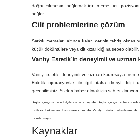
doğru çıkmasını sağlamak için meme ucu pozisyonunu
sağlar.
Cilt problemlerine çözüm
Sarkık memeler, altında kalan derinin tahriş olmasına
küçük döküntülere veya cilt kızarıklığına sebep olabilir.
Vanity Estetik’in deneyimli ve uzman 
Vanity Estetik, deneyimli ve uzman kadrosuyla meme e
Estetik operasyonlar ile ilgili daha detaylı bilgi 
geçebilirsiniz.
Sizden haber almak için sabırsızlanıyoru
Sayfa içeriği sadece bilgilendirme amaçlıdır. Sayfa içeriğinde tedavi edici 
mutlaka hekiminize başvurunuz ya da Vanity Estetik hekimlerine danı
hazırlanmıştır.
Kaynaklar