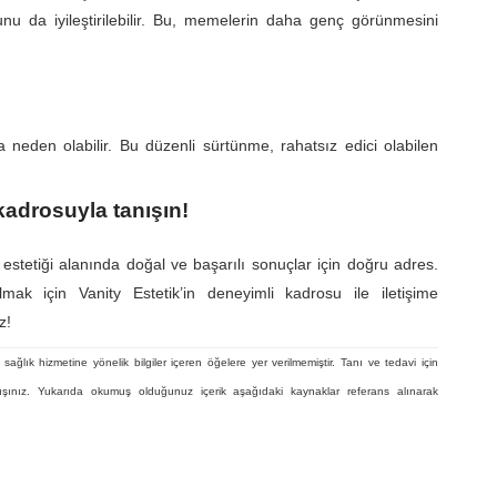
 da iyileştirilebilir. Bu, memelerin daha genç görünmesini
 neden olabilir. Bu düzenli sürtünme, rahatsız edici olabilen
kadrosuyla tanışın!
stetiği alanında doğal ve başarılı sonuçlar için doğru adres.
almak için Vanity Estetik’in deneyimli kadrosu ile iletişime
z!
sağlık hizmetine yönelik bilgiler içeren öğelere yer verilmemiştir. Tanı ve tedavi için
şınız. Yukarıda okumuş olduğunuz içerik aşağıdaki kaynaklar referans alınarak