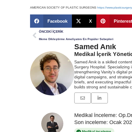
AMERICAN SOCIETY OF PLASTIC SURGEONS
https://www.plasticsurgery
Facebook
X
Pinteres
ÖNCEKI İÇERIK
Meme Dikleştirme Ameliyatını En Popüler Sebepleri
Samed Anık
Medikal İçerik Yönetici
Samed Anık is a skilled conten
Surgery Hospital. Specializing
strengthening Vanity’s digital
digital campaigns, and strategie
briefs, and executing impactfu
builds strong and sustainable c
Medikal İnceleme: Op.Dr
Son inceleme: Ocak 20
Medikal inceleme