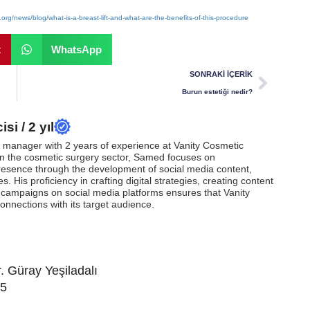
.org/news/blog/what-is-a-breast-lift-and-what-are-the-benefits-of-this-procedure
t
WhatsApp
SONRAKI İÇERIK
Burun estetiği nedir?
si / 2 yıl
t manager with 2 years of experience at Vanity Cosmetic
 in the cosmetic surgery sector, Samed focuses on
 presence through the development of social media content,
s. His proficiency in crafting digital strategies, creating content
l campaigns on social media platforms ensures that Vanity
onnections with its target audience.
. Güray Yeşiladalı
25