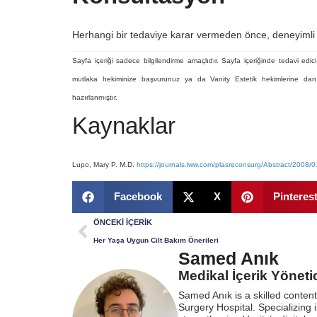
Herhangi bir tedaviye karar vermeden önce, deneyimli 
Sayfa içeriği sadece bilgilendirme amaçlıdır. Sayfa içeriğinde tedavi edici 
mutlaka hekiminize başvurunuz ya da Vanity Estetik hekimlerine danı
hazırlanmıştır.
Kaynaklar
Lupo, Mary P. M.D.
https://journals.lww.com/plasreconsurg/Abstract/2008
Facebook
X
Pinteres
ÖNCEKI İÇERIK
Her Yaşa Uygun Cilt Bakım Önerileri
Samed Anık
Medikal İçerik Yönetici
Samed Anık is a skilled conten
Surgery Hospital. Specializing