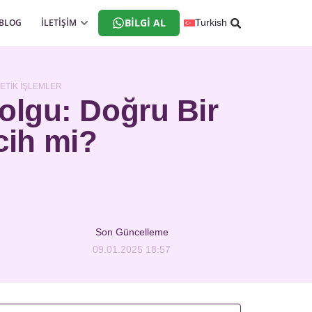
BILGI AL
BLOG
İLETİŞİM
Turkish
ETIK İŞLEMLER
lgu: Doğru Bir
cih mi?
Son Güncelleme
09.01.2025 18:57