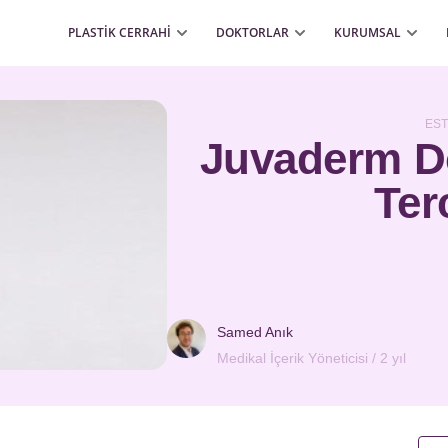
PLASTİK CERRAHİ
DOKTORLAR
KURUMSAL
EST
Juvaderm Do
Ter
Samed Anık
Medikal İçerik Yöneticisi / 2 yıl