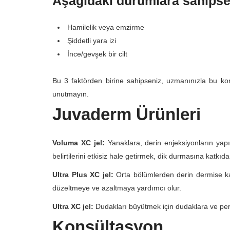
Aşağıdaki durumlara sahipseni
Hamilelik veya emzirme
Şiddetli yara izi
İnce/gevşek bir cilt
Bu 3 faktörden birine sahipseniz, uzmanınızla bu ko
unutmayın.
Juvaderm Ürünleri
Voluma XC jel:
Yanaklara, derin enjeksiyonların yapı
belirtilerini etkisiz hale getirmek, dik durmasına katk
Ultra Plus XC jel:
Orta bölümlerden derin dermise kadar
düzeltmeye ve azaltmaya yardımcı olur.
Ultra XC jel:
Dudakları büyütmek için dudaklara ve perio
Konsültasyon