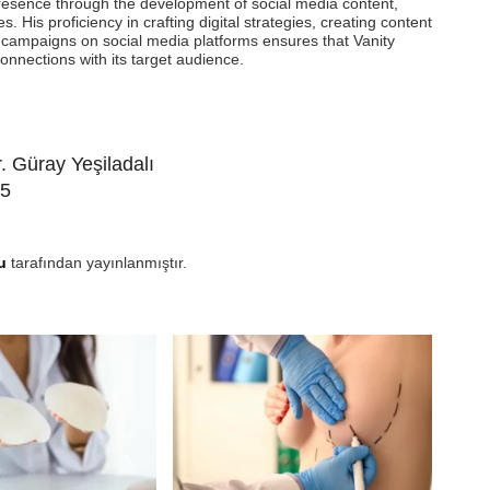
 presence through the development of social media content,
s. His proficiency in crafting digital strategies, creating content
l campaigns on social media platforms ensures that Vanity
onnections with its target audience.
. Güray Yeşiladalı
25
u
tarafından yayınlanmıştır.