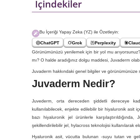
İçindekiler
Bu İçeriği Yapay Zeka (YZ) ile Özetleyin:
ChatGPT
Grok
Perplexity
Claud
Görünümünüzü yenilemek için bir yol mu arıyorsunuz? K
mı? O halde aradığınız dolgu maddesi, Juvaderm olabil
Juvaderm hakkındaki genel bilgiler ve görünümünüze s
Juvaderm Nedir?
Juvederm, orta dereceden şiddetli dereceye kadar
kullanılabilecek, enjekte edilebilir bir hiyaluronik asi
bazı hiyaluronik jel ürünlerle karşılaştırıldığın
şekillendirilebilir jel, hylacross teknolojisi kullanılarak eld
Hyaluronik asit, vücutta bulunan -suyu tutan ve gel