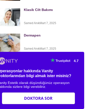
Klasik Cilt Bakımı
Samed Anık
Mart 7, 2025
Dermapen
Samed Anık
Mart 7, 2025
4.7
perasyonlar hakkında Vanity
oktorlarından bilgi almak ister misiniz?
anity Estetik olarak düşündüğünüz operasyon
akkında sizlere bilgi verebiliriz.
DOKTORA SOR