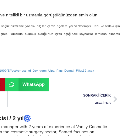
ve nitelikli bir uzmanla görüştüğünüzden emin olun.
sağlık hizmetine yönelik bilgiler içeren ögelere yer verilmemiştir. Tanı ve tedavi için
şınız. Yukarıda okumuş olduğunuz içerik aşağıdaki kaynaklar referans alınarak
/01000/Effectiveness_of_Juv_derm_Ultra_Plus_Dermal_Filler.36.aspx
t
WhatsApp
SONRAKI İÇERIK
Akne İzleri
si / 2 yıl
t manager with 2 years of experience at Vanity Cosmetic
 in the cosmetic surgery sector, Samed focuses on