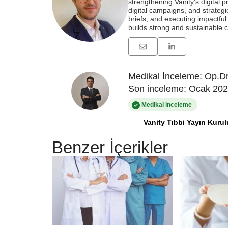
strengthening Vanity’s digital
digital campaigns, and strategie
briefs, and executing impactfu
builds strong and sustainable c
Medikal İnceleme: Op.Dr
Son inceleme: Ocak 20
Medikal inceleme
Vanity Tıbbi Yayın Kurul
Benzer İçerikler