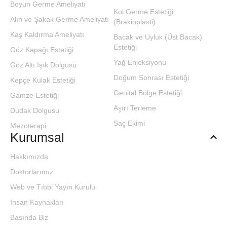
Boyun Germe Ameliyatı
Kol Germe Estetiği
Alın ve Şakak Germe Ameliyatı
(Brakioplasti)
Kaş Kaldırma Ameliyatı
Bacak ve Uyluk (Üst Bacak)
Estetiği
Göz Kapağı Estetiği
Yağ Enjeksiyonu
Göz Altı Işık Dolgusu
Doğum Sonrası Estetiği
Kepçe Kulak Estetiği
Genital Bölge Estetiği
Gamze Estetiği
Aşırı Terleme
Dudak Dolgusu
Saç Ekimi
Mezoterapi
Kurumsal
Hakkımızda
Doktorlarımız
Web ve Tıbbi Yayın Kurulu
İnsan Kaynakları
Basında Biz