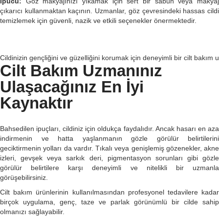
İpucu:
Göz makyajınızı yıkamak için sert bir sabun veya makyaj
çıkarıcı kullanmaktan kaçının. Uzmanlar, göz çevresindeki hassas cildi
temizlemek için güvenli, nazik ve etkili seçenekler önermektedir.
Cildinizin gençliğini ve güzelliğini korumak için deneyimli bir cilt bak
Cilt Bakım Uzmanınız
Ulaşacağınız En İyi
Kaynaktır
Bahsedilen ipuçları, cildiniz için oldukça faydalıdır. Ancak hasarı en aza
indirmenin ve hatta yaşlanmanın gözle görülür belirtilerini
geciktirmenin yolları da vardır. Tıkalı veya genişlemiş gözenekler, akne
izleri, gevşek veya sarkık deri, pigmentasyon sorunları gibi gözle
görülür belirtilere karşı deneyimli ve nitelikli bir uzmanla
görüşebilirsiniz.
Cilt bakım ürünlerinin kullanılmasından profesyonel tedavilere kadar
birçok uygulama, genç, taze ve parlak görünümlü bir cilde sahip
olmanızı sağlayabilir.