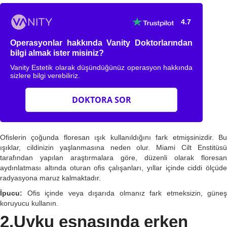
4.7
Operasyonlar hakkında Vanity Doktorlarından
bilgi almak ister misiniz?
Vanity Estetik olarak düşündüğünüz operasyon hakkında
sizlere bilgi verebiliriz.
DOKTORA SOR
Ofislerin çoğunda floresan ışık kullanıldığını fark etmişsinizdir. Bu
ışıklar, cildinizin yaşlanmasına neden olur. Miami Cilt Enstitüsü
tarafından yapılan araştırmalara göre, düzenli olarak floresan
aydınlatması altında oturan ofis çalışanları, yıllar içinde ciddi ölçüde
radyasyona maruz kalmaktadır.
İpucu:
Ofis içinde veya dışarıda olmanız fark etmeksizin, güneş
koruyucu kullanın.
2.Uyku esnasında erken