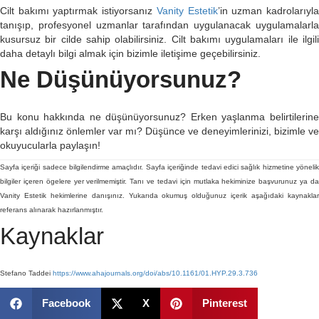
Cilt bakımı yaptırmak istiyorsanız
Vanity Estetik
’in uzman kadrolarıyl
tanışıp, profesyonel uzmanlar tarafından uygulanacak uygulamalarla
kusursuz bir cilde sahip olabilirsiniz. Cilt bakımı uygulamaları ile ilgili
daha detaylı bilgi almak için bizimle iletişime geçebilirsiniz.
Ne Düşünüyorsunuz?
Bu konu hakkında ne düşünüyorsunuz? Erken yaşlanma belirtilerine
karşı aldığınız önlemler var mı? Düşünce ve deneyimlerinizi, bizimle ve
okuyucularla paylaşın!
Sayfa içeriği sadece bilgilendirme amaçlıdır. Sayfa içeriğinde tedavi edici sağlık hizmetine yönelik
bilgiler içeren ögelere yer verilmemiştir. Tanı ve tedavi için mutlaka hekiminize başvurunuz ya da
Vanity Estetik hekimlerine danışınız. Yukarıda okumuş olduğunuz içerik aşağıdaki kaynaklar
referans alınarak hazırlanmıştır.
Kaynaklar
Stefano Taddei
https://www.ahajournals.org/doi/abs/10.1161/01.HYP.29.3.736
Facebook
X
Pinterest