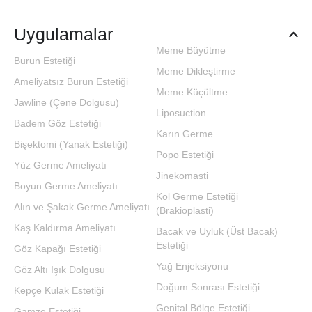
Uygulamalar
Meme Büyütme
Burun Estetiği
Meme Dikleştirme
Ameliyatsız Burun Estetiği
Meme Küçültme
Jawline (Çene Dolgusu)
Liposuction
Badem Göz Estetiği
Karın Germe
Bişektomi (Yanak Estetiği)
Popo Estetiği
Yüz Germe Ameliyatı
Jinekomasti
Boyun Germe Ameliyatı
Kol Germe Estetiği
Alın ve Şakak Germe Ameliyatı
(Brakioplasti)
Kaş Kaldırma Ameliyatı
Bacak ve Uyluk (Üst Bacak)
Estetiği
Göz Kapağı Estetiği
Yağ Enjeksiyonu
Göz Altı Işık Dolgusu
Doğum Sonrası Estetiği
Kepçe Kulak Estetiği
Genital Bölge Estetiği
Gamze Estetiği