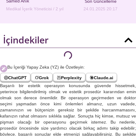
Samed Anık
Son Güncelleme
Medikal İçerik Yöneticisi / 2 yıl
24.01.2025 20:17
İçindekiler
Bu İçeriği Yapay Zeka (YZ) ile Özetleyin:
ChatGPT
Grok
Perplexity
Claude.ai
Başarılı bir estetik operasyon konusunda güvende hissetmek,
yeterince bilgilendirilmiş olmak ve estetik prosedür kararından emin
olmak son derece önemlidir. Bir operasyon geçirmeden ve doktor
seçimi yapmadan önce kimi önlemleri almanız, uzun vadede,
zamanınızın ve bütçenizin gereksiz bir şekilde harcanmamasını,
kafanızın rahat olmasını sıklıkla sağlar. Sonuçta hiç kimse, mutsuz ve
pişman olacağı bir operasyonu geçirmek istemez. Bu nedenle,
prosedür öncesinde size yardımcı olacak birkaç adımı takip edebilir;
böylece, başarılı sonuçlar elde etmenizi sağlayabilirsiniz. Bu şekilde