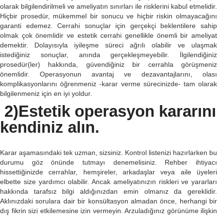
olarak bilgilendirilmeli ve ameliyatın sınırları ile risklerini kabul etmelidir.
Hiçbir prosedür, mükemmel bir sonucu ve hiçbir riskin olmayacağını
garanti edemez. Cerrahi sonuçlar için gerçekçi beklentilere sahip
olmak çok önemlidir ve estetik cerrahi genellikle önemli bir ameliyat
demektir. Dolayısıyla iyileşme süreci ağrılı olabilir ve ulaşmak
istediğiniz sonuçlar, anında gerçekleşmeyebilir. İlgilendiğiniz
prosedür(ler) hakkında, güvendiğiniz bir cerrahla görüşmeniz
önemlidir. Operasyonun avantaj ve dezavantajlarını, olası
komplikasyonlarını öğrenmeniz -karar verme sürecinizde- tam olarak
bilgilenmeniz için en iyi yoldur.
2)Estetik operasyon kararını
kendiniz alın.
Karar aşamasındaki tek uzman, sizsiniz. Kontrol listenizi hazırlarken bu
durumu göz önünde tutmayı denemelisiniz. Rehber ihtiyacı
hissettiğinizde cerrahlar, hemşireler, arkadaşlar veya aile üyeleri
elbette size yardımcı olabilir. Ancak ameliyatınızın riskleri ve yararları
hakkında tarafsız bilgi aldığınızdan emin olmanız da gereklidir.
Aklınızdaki sorulara dair bir konsültasyon almadan önce, herhangi bir
dış fikrin sizi etkilemesine izin vermeyin. Arzuladığınız görünüme ilişkin