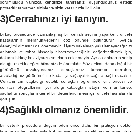
sorumluluğu yalnızca kendinize tanırsanız, düşündüğünüz estetik
prosedür tamamen sizinle ve sizin kararınızla ilgili olur.
3)Cerrahınızı iyi tanıyın.
Birkaç prosedürde uzmanlaşmış bir cerrah seçimi yaparken, önceki
hastalarının memnuniyetlerini göz önünde bulundurun. Ayrıca
deneyimi olmasını da önemseyin. Uyum yakalayıp yakalamayacağınızı
anlamak ve rahat hissedip hissetmeyeceğinizi değerlendirmek için,
doktoru birkaç kez ziyaret etmekten çekinmeyin. Ayrıca doktorun sahip
olduğu estetik değeri bilmeniz de önemlidir. Söz gelimi, daha doğal bir
görünümü arzuluyorsanız; sonuçlarınız tamamen cerrahın,
arzuladığınız görünümü ne kadar iyi sağlayabileceğine bağlı olacaktır.
Cerrahınızın sağladığı estetik sonuçları öğrenmek için, öncesi ve
sonrası fotoğraflarının yer aldığı katalogları isteyin ve mümkünse,
sağladığı sonuçların genel bir değerlendirmesi için önceki hastalarıyla
görüşün.
4)Sağlıklı olmanız önemlidir.
Bir estetik prosedürü düşünmeden önce dahi, bir pratisyen doktor
tarafından tam anlamıyla fizik muayenenizin yapıldığından emin olun.