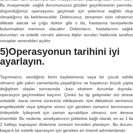
Bu muayeneyle -sağlık durumunuzun gözden geçirilmesinin yanında-
düşündüğünüz operasyonu geçirmek için yeterince sağlıklı olup
olmadığınız da belirlenecektir. Doktorunuz, tamamen sizin rahatınızı
dikkate alacak ve çoğu doktor gibi o da, hastasına tavsiyelerde
bulunmaktan memnun olacaktır. Doktorların, hastalarının sağlık
durumları ve estetik cerrahi alanına ilişkin soruları hakkında tarafsız
cevaplar verecekleri açıktır.
5)Operasyonun tarihini iyi
ayarlayın.
Taşınmanız, sevdiğiniz birini kaybetmeniz veya bir çocuk sahibi
olmanız gibi yakın zamanlarda yaşadığınız ve hayatınızı büyük çapta
değiştiren olaylar sonrasında -bazı ekstrem durumlar dışında-
operasyon geçirmekten kaçının. Çünkü bu tip gelişmeler sizi strese
sokabilir -karar verme sürecinizi etkileyerek- tüm dikkatinizi vermenizi
engelleyebilir veya iyileşme süreci için gereken zamanın tanınmasını
önleyebilir. İyileşmek için zaman ayırabiliyor olmanız, son derece
önemlidir. Bu nedenle, ameliyatınızın şiddetine bağlı olarak, en az 1 ila
2 haftayı kapsayan dinlenme süresini önceden planlayın. Bu durum,
başarılı bir estetik operasyon için gereken en önemli adımlardandır.