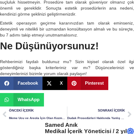
suçluluk hissetmeyin. Prosedüre tam olarak güveniyor olmanız çok
önemli ve gereklidir. Sonuçta estetik prosedürlerin ana nedeni,
kendinizi görme şeklinizi geliştirmenizdir.
Estetik operasyon geçirme kararınızdan tam olarak eminseniz,
deneyimli ve nitelikli bir uzmandan konsültasyon almalı ve bu süreçte,
bu 7 adımı takip etmeyi unutmamalısınız.
Ne Düşünüyorsunuz!
Rehberimizi faydalı buldunuz mu? Sizin kişisel olarak özel ilgi
gösterdiğiniz başka kriterleriniz var mı? Düşüncelerinizi ve
deneyimlerinizi bizimle yorum olarak paylaşın!
Facebook
X
Pinterest
WhatsApp
ÖNCEKI İÇERIK
SONRAKI İÇERIK
Meme Ucu ve Areola İçin Olan Kozmetik İşlemler
Dudak Prosedürleri Hakkında Yanlış Bilinenler
Samed Anık
Medikal İçerik Yöneticisi / 2 yıl